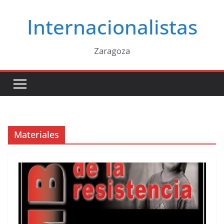
Saltar
Internacionalistas
al
contenido
Zaragoza
Materiales