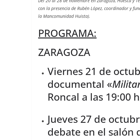
Del 20 al 28 de noviembre en Zaragoza, Huesca y T
con la presencia de Rubén López, coordinador y fu
la Mancomunidad Huista).
PROGRAMA:
ZARAGOZA
Viernes 21 de octub
documental «
Milita
Roncal a las 19:00 h
Jueves 27 de octubr
debate en el salón 