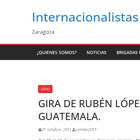
Saltar
Internacionalistas
al
contenido
Zaragoza
¿QUIENES SOMOS?
NOTICIAS
BRIGADAS 
GIRAS
GIRA DE RUBÉN LÓP
GUATEMALA.
21 octubre, 2011
comite2017