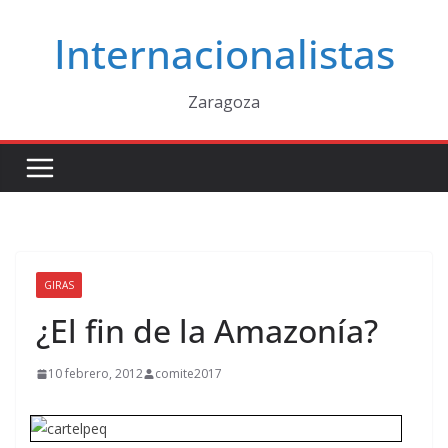
Saltar
Internacionalistas
al
contenido
Zaragoza
GIRAS
¿El fin de la Amazonía?
10 febrero, 2012
comite2017