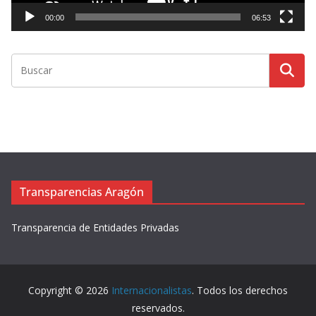
t
00:00
06:53
o
r
d
e
v
í
d
e
o
Transparencias Aragón
Transparencia de Entidades Privadas
Copyright © 2026
Internacionalistas
. Todos los derechos
reservados.