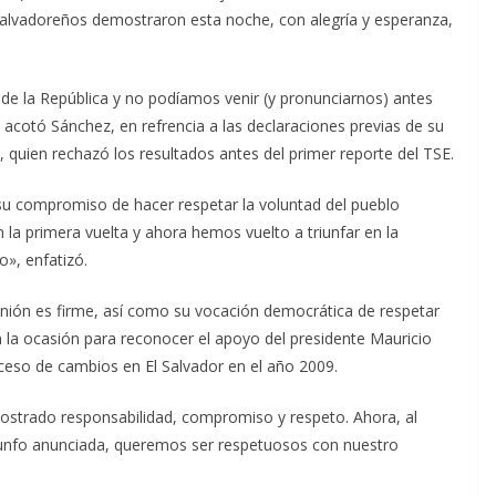
 salvadoreños demostraron esta noche, con alegría y esperanza,
e la República y no podíamos venir (y pronunciarnos) antes
, acotó Sánchez, en refrencia a las declaraciones previas de su
 quien rechazó los resultados antes del primer reporte del TSE.
ó su compromiso de hacer respetar la voluntad del pueblo
la primera vuelta y ahora hemos vuelto a triunfar en la
o», enfatizó.
ión es firme, así como su vocación democrática de respetar
n la ocasión para reconocer el apoyo del presidente Mauricio
oceso de cambios en El Salvador en el año 2009.
strado responsabilidad, compromiso y respeto. Ahora, al
riunfo anunciada, queremos ser respetuosos con nuestro