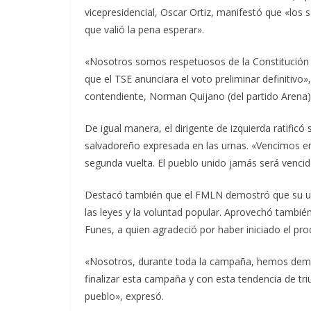
vicepresidencial, Oscar Ortiz, manifestó que «los
que valió la pena esperar».
«Nosotros somos respetuosos de la Constitución d
que el TSE anunciara el voto preliminar definitivo»
contendiente, Norman Quijano (del partido Arena),
De igual manera, el dirigente de izquierda ratific
salvadoreño expresada en las urnas. «Vencimos en 
segunda vuelta. El pueblo unido jamás será vencid
Destacó también que el FMLN demostró que su un
las leyes y la voluntad popular. Aprovechó tambié
Funes, a quien agradeció por haber iniciado el pr
«Nosotros, durante toda la campaña, hemos demo
finalizar esta campaña y con esta tendencia de t
pueblo», expresó.