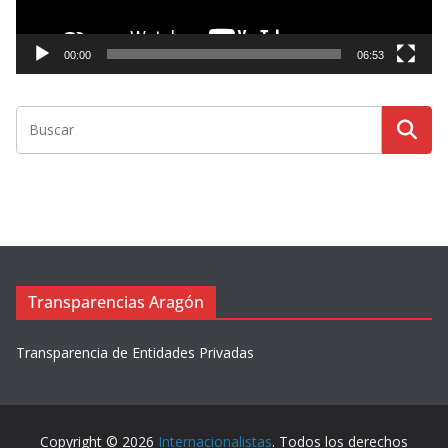
u
c
t
00:00
06:53
o
r
d
e
v
í
d
e
o
Transparencias Aragón
Transparencia de Entidades Privadas
Copyright © 2026
Internacionalistas
. Todos los derechos