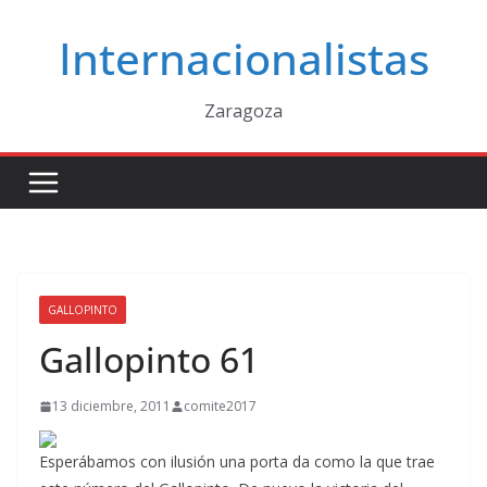
Saltar
Internacionalistas
al
contenido
Zaragoza
GALLOPINTO
Gallopinto 61
13 diciembre, 2011
comite2017
Esperábamos con ilusión una porta da como la que trae