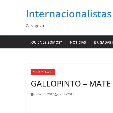
Saltar
Internacionalistas
al
contenido
Zaragoza
¿QUIENES SOMOS?
NOTICIAS
BRIGADAS 
AUDIOVISUALES
GALLOPINTO – MATE 
7 marzo, 2014
comite2017