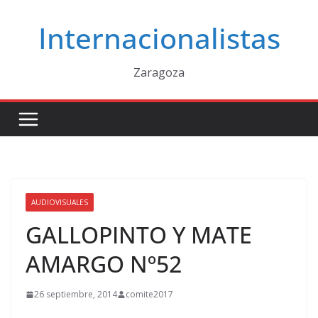
Saltar
Internacionalistas
al
contenido
Zaragoza
AUDIOVISUALES
GALLOPINTO Y MATE
AMARGO Nº52
26 septiembre, 2014
comite2017