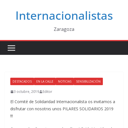
Saltar
Internacionalistas
al
contenido
Zaragoza
DESTACADOS
EN LA CALLE
NOTICIAS
SENSIBILIZACIÓN
3 octubre, 2019
Editor
El Comité de Solidaridad Internacionalista os invitamos a
disfrutar con nosotrxs unos PILARES SOLIDARIOS 2019
!!!