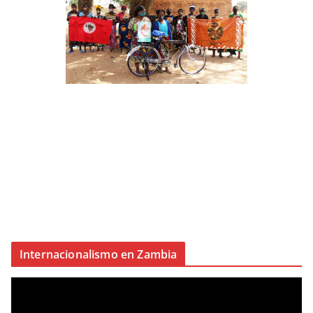
Internacionalismo en Zambia
R
e