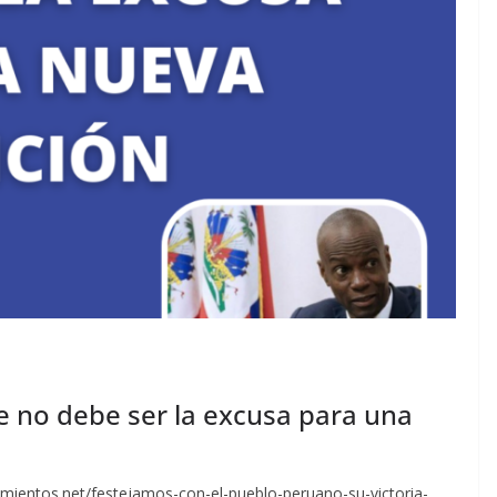
e no debe ser la excusa para una
imientos.net/festejamos-con-el-pueblo-peruano-su-victoria-