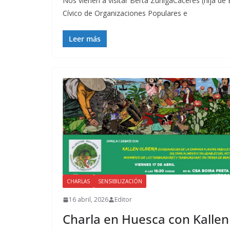
Nos vienen a visitar Berta ZuñigaCáceres (hija d
Cívico de Organizaciones Populares e
Leer más
CHARLAS
SENSIBILIZACIÓN
16 abril, 2026
Editor
Charla en Huesca con Kallen