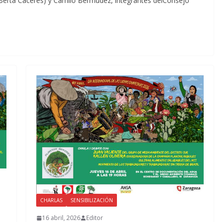
e Berta Cáceres) y Camilo Bermudez, integrantes delConsejo
CHARLAS
SENSIBILIZACIÓN
16 abril, 2026
Editor