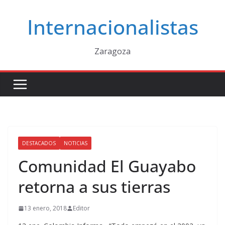
Saltar
Internacionalistas
al
contenido
Zaragoza
DESTACADOS
NOTICIAS
Comunidad El Guayabo
retorna a sus tierras
13 enero, 2018
Editor