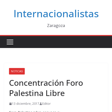
Saltar
Internacionalistas
al
contenido
Zaragoza
NOTICIAS
Concentración Foro
Palestina Libre
13 diciembre, 2017
Editor