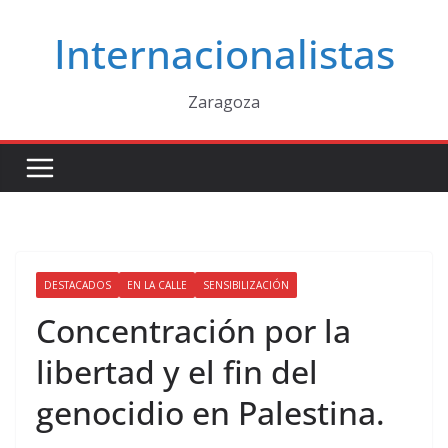
Saltar
Internacionalistas
al
contenido
Zaragoza
DESTACADOS
EN LA CALLE
SENSIBILIZACIÓN
Concentración por la
libertad y el fin del
genocidio en Palestina.