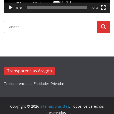
c
t
00:00
06:53
o
r
d
e
v
í
d
e
o
Transparencias Aragón
Transparencia de Entidades Privadas
Copyright © 2026
Internacionalistas
. Todos los derechos
reservados.