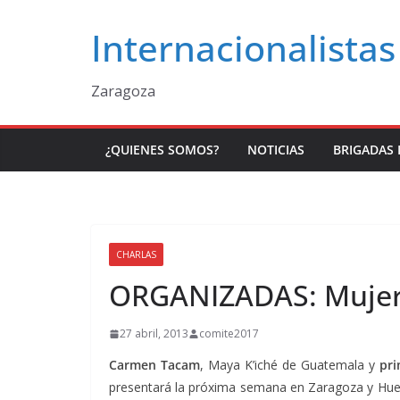
Saltar
Internacionalistas
al
contenido
Zaragoza
¿QUIENES SOMOS?
NOTICIAS
BRIGADAS 
CHARLAS
ORGANIZADAS: Mujeres
27 abril, 2013
comite2017
Carmen Tacam
, Maya K’iché de Guatemala y
pri
presentará la próxima semana en Zaragoza y Hue