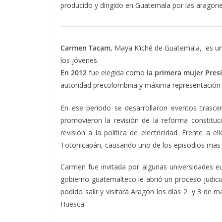
producido y dirigido en Guatemala por las arago
Carmen Tacam
, Maya K’iché de Guatemala, es un
los jóvenes.
En 2012
fue elegida como
la primera mujer Pres
autoridad precolombina y máxima representación d
En ese periodo se desarrollaron eventos trasce
promovieron la revisión de la reforma constituci
revisión a la política de electricidad. Frente a 
Totonicapán, causando uno de los episodios mas ne
Carmen fue invitada por algunas universidades e
gobierno guatemalteco le abrió un proceso judicia
podido salir y visitará Aragón los días 2 y 3 de
Huesca.