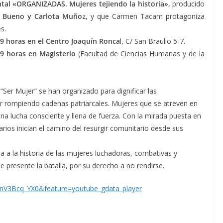
al «ORGANIZADAS. Mujeres tejiendo la historia»,
producido
 Bueno y Carlota Muño
z, y que Carmen Tacam protagoniza
s.
19 horas en el Centro Joaquín Ronca
l, C/ San Braulio 5-7.
19 horas en Magisterio
(Facultad de Ciencias Humanas y de la
 “Ser Mujer” se han organizado para dignificar las
uir rompiendo cadenas patriarcales. Mujeres que se atreven en
na lucha consciente y llena de fuerza. Con la mirada puesta en
arios inician el camino del resurgir comunitario desde sus
 la historia de las mujeres luchadoras, combativas y
presente la batalla, por su derecho a no rendirse.
nV3Bcq_YX0&feature=youtube_gdata_player