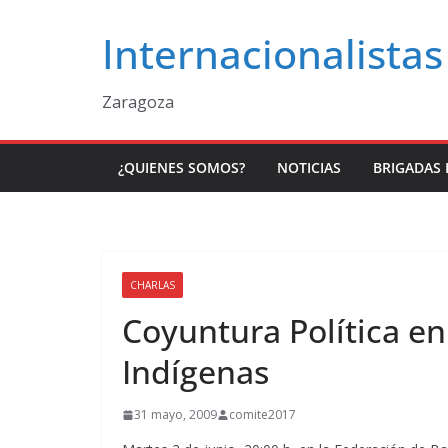
Saltar
Internacionalistas
al
contenido
Zaragoza
¿QUIENES SOMOS?
NOTICIAS
BRIGADAS 
CHARLAS
Coyuntura Política e
Indígenas
31 mayo, 2009
comite2017