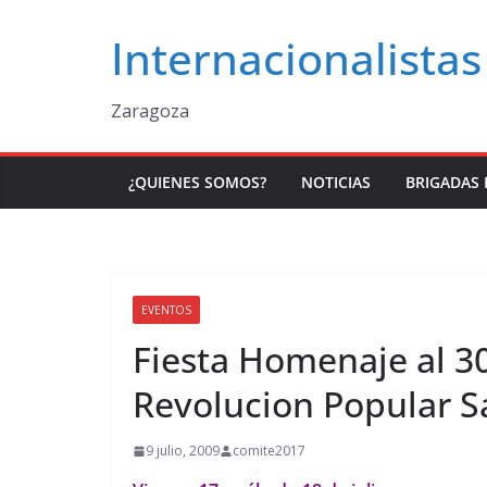
Saltar
Internacionalistas
al
contenido
Zaragoza
¿QUIENES SOMOS?
NOTICIAS
BRIGADAS 
EVENTOS
Fiesta Homenaje al 30
Revolucion Popular S
9 julio, 2009
comite2017