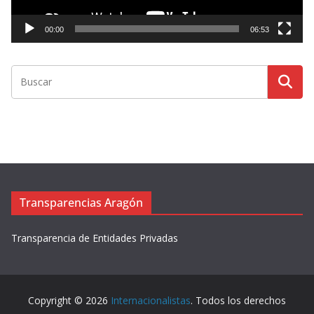
c
t
00:00
06:53
o
r
d
e
v
í
d
e
o
Transparencias Aragón
Transparencia de Entidades Privadas
Copyright © 2026
Internacionalistas
. Todos los derechos