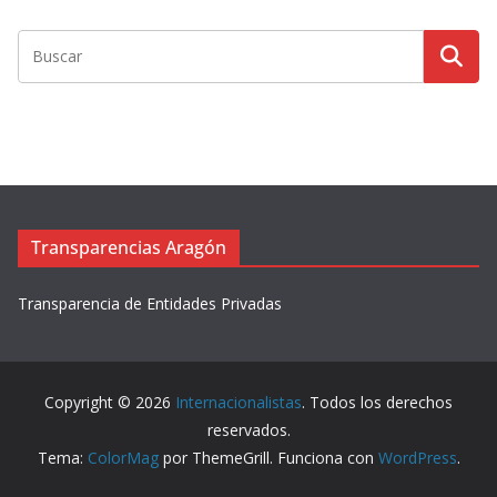
r
d
e
v
í
d
e
o
Transparencias Aragón
Transparencia de Entidades Privadas
Copyright © 2026
Internacionalistas
. Todos los derechos
reservados.
Tema:
ColorMag
por ThemeGrill. Funciona con
WordPress
.