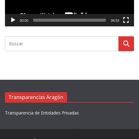
u
c
t
00:00
06:53
o
r
d
e
v
í
d
e
o
Transparencias Aragón
Transparencia de Entidades Privadas