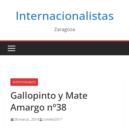
Saltar
Internacionalistas
al
contenido
Zaragoza
AUDIOVISUALES
Gallopinto y Mate
Amargo nº38
28 marzo, 2014
comite2017