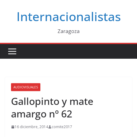
Saltar
Internacionalistas
al
contenido
Zaragoza
AUDIOVISUALES
Gallopinto y mate
amargo nº 62
16 diciembre, 2014
comite2017