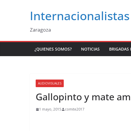
Saltar
Internacionalistas
al
contenido
Zaragoza
¿QUIENES SOMOS?
NOTICIAS
BRIGADAS 
AUDIOVISUALES
Gallopinto y mate am
1 mayo, 2015
comite2017