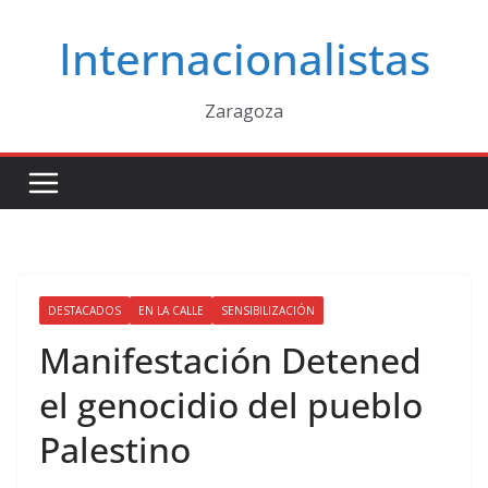
Saltar
Internacionalistas
al
contenido
Zaragoza
DESTACADOS
EN LA CALLE
SENSIBILIZACIÓN
Manifestación Detened
el genocidio del pueblo
Palestino