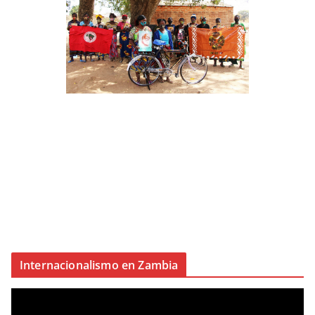
Internacionalismo en Zambia
R
e