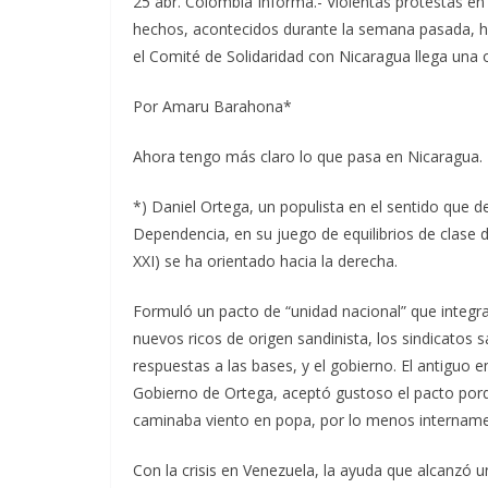
25 abr. Colombia Informa.- Violentas protestas e
hechos, acontecidos durante la semana pasada, h
el Comité de Solidaridad con Nicaragua llega una
Por Amaru Barahona*
Ahora tengo más claro lo que pasa en Nicaragua.
*) Daniel Ortega, un populista en el sentido que de
Dependencia, en su juego de equilibrios de clase 
XXI) se ha orientado hacia la derecha.
Formuló un pacto de “unidad nacional” que integra 
nuevos ricos de origen sandinista, los sindicatos 
respuestas a las bases, y el gobierno. El antiguo 
Gobierno de Ortega, aceptó gustoso el pacto por
caminaba viento en popa, por lo menos intername
Con la crisis en Venezuela, la ayuda que alcanzó 