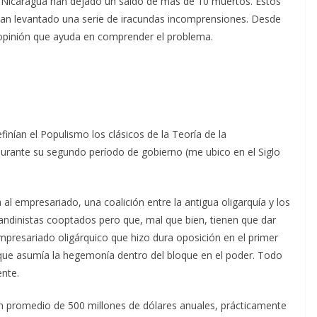
n Nicaragua han dejado un saldo de más de 10 muertos. Estos
an levantado una serie de iracundas incomprensiones. Desde
 opinión que ayuda en comprender el problema.
finían el Populismo los clásicos de la Teoría de la
durante su segundo período de gobierno (me ubico en el Siglo
al empresariado, una coalición entre la antigua oligarquía y los
sandinistas cooptados pero que, mal que bien, tienen que dar
empresariado oligárquico que hizo dura oposición en el primer
que asumía la hegemonía dentro del bloque en el poder. Todo
nte.
un promedio de 500 millones de dólares anuales, prácticamente