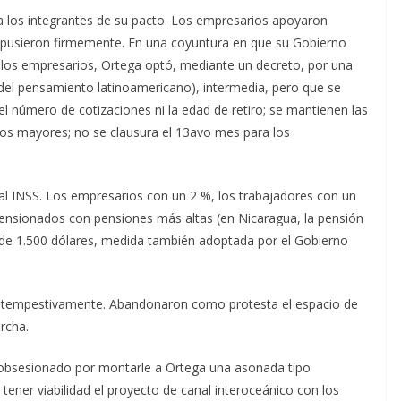
 a los integrantes de su pacto. Los empresarios apoyaron
opusieron firmemente. En una coyuntura en que su Gobierno
 los empresarios, Ortega optó, mediante un decreto, por una
o del pensamiento latinoamericano), intermedia, pero que se
 el número de cotizaciones ni la edad de retiro; se mantienen las
tos mayores; no se clausura el 13avo mes para los
al INSS. Los empresarios con un 2 %, los trabajadores con un
pensionados con pensiones más altas (en Nicaragua, la pensión
 de 1.500 dólares, medida también adoptada por el Gobierno
 intempestivamente. Abandonaron como protesta el espacio de
rcha.
ne obsesionado por montarle a Ortega una asonada tipo
tener viabilidad el proyecto de canal interoceánico con los