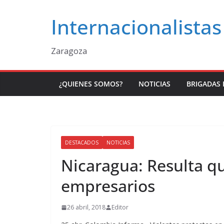
Saltar
Internacionalistas
al
contenido
Zaragoza
¿QUIENES SOMOS?
NOTICIAS
BRIGADAS 
DESTACADOS
NOTICIAS
Nicaragua: Resulta q
empresarios
26 abril, 2018
Editor