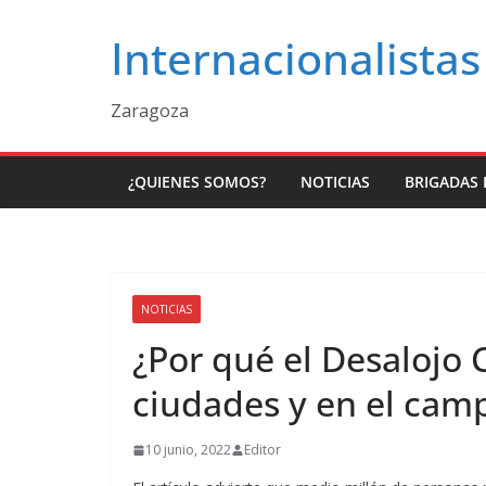
Saltar
Internacionalistas
al
contenido
Zaragoza
¿QUIENES SOMOS?
NOTICIAS
BRIGADAS 
NOTICIAS
¿Por qué el Desalojo 
ciudades y en el cam
10 junio, 2022
Editor