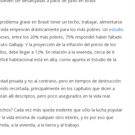
pueden ser desalojadas a partir de junio en Brasil
roblema grave en Brasil: tener un techo, trabajar, alimentarse
 de vida empeoran drásticamente para los más pobres. Un
estudio
meses, entre los 20% más pobres, 75% respondió haber faltado
uto Gallupp. Y la proyección de la inflación del precio de los
, debe llegar a 12%. En relación a la vivienda, cerca de 6
ficit habitacional está en alta, como apunta el Estudio de la
iedad privada y no al contrario, pero en tiempos de destrucción
endo recortada, principalmente en los capítulos que dicen a
n allí descriptos, pero poco asegurados en la vida real.
echos? Cada vez más queda evidente que sólo la lucha popular
 la vida encima de cualquier otro interés, y es por eso que
a, a la vivienda, a la tierra y al trabajo.