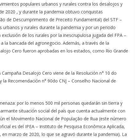
mientos populares urbanos y rurales contra los desalojos y
 de 2020 , y durante la pandemia obtuvo conquistas
ção de Descumprimento de Preceito Fundamental) del STF –
 urbanos y rurales durante la pandemia y por un periodo
 exclusión de los rurales por la inescrupulosa jugada del FPA –
 a la bancada del agronegocio. Además, a través de la
esalojo Cero fueron aprobadas en los estados, como Rio Grande
a Campaña Desalojo Cero viene de la Resolución n° 10 do
y la Recomendación n° 90do CNJ – Conselho Nacional de
enaza: por lo menos 500 mil personas quedarán sin tierra y
a alarmante situación social del país que cuenta actualmente con
según el Movimento Nacional de População de Rua (este número
oficial es del IPEA – Instituto de Pesquisa Econômica Aplicada,
e, en marzo de 2020, lo que se agravó durante la pandemia). La