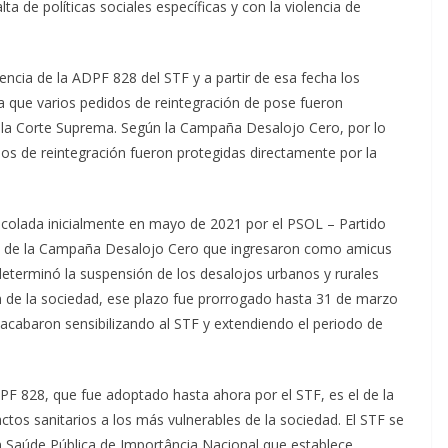
lta de políticas sociales específicas y con la violencia de
gencia de la ADPF 828 del STF y a partir de esa fecha los
a que varios pedidos de reintegración de pose fueron
e la Corte Suprema. Según la Campaña Desalojo Cero, por lo
s de reintegración fueron protegidas directamente por la
colada inicialmente en mayo de 2021 por el PSOL – Partido
des de la Campaña Desalojo Cero que ingresaron como amicus
F determinó la suspensión de los desalojos urbanos y rurales
ón de la sociedad, ese plazo fue prorrogado hasta 31 de marzo
cabaron sensibilizando al STF y extendiendo el periodo de
DPF 828, que fue adoptado hasta ahora por el STF, es el de la
tos sanitarios a los más vulnerables de la sociedad. El STF se
 Saúde Pública de Importância Nacional que establece