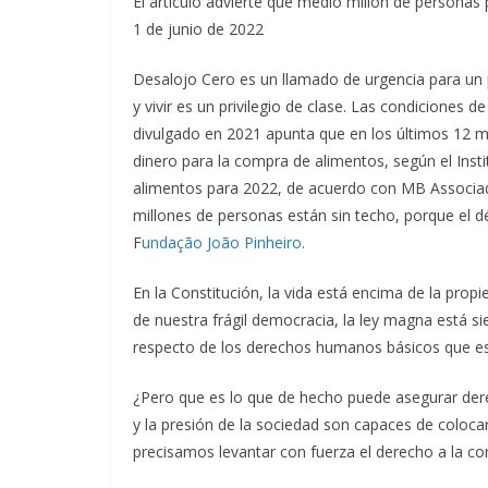
El artículo advierte que medio millón de personas 
1 de junio de 2022
Desalojo Cero es un llamado de urgencia para un p
y vivir es un privilegio de clase. Las condiciones
divulgado en 2021 apunta que en los últimos 12 
dinero para la compra de alimentos, según el Instit
alimentos para 2022, de acuerdo con MB Associados
millones de personas están sin techo, porque el dé
F
undação João Pinheiro.
En la Constitución, la vida está encima de la prop
de nuestra frágil democracia, la ley magna está si
respecto de los derechos humanos básicos que está
¿Pero que es lo que de hecho puede asegurar der
y la presión de la sociedad son capaces de colocar
precisamos levantar con fuerza el derecho a la comid