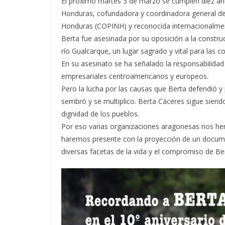
El próximo martes 3 de marzo se cumplen diez año
Honduras, cofundadora y coordinadora general de
Honduras (COPINH) y reconocida internacionalmen
Berta fue asesinada por su oposición a la constru
río Gualcarque, un lugar sagrado y vital para las
En su asesinato se ha señalado la responsabilida
empresariales centroamericanos y europeos.
Pero la lucha por las causas que Berta defendió y 
sembró y se multiplico. Berta Cáceres sigue siendo g
dignidad de los pueblos.
Por eso varias organizaciones aragonesas nos he
haremos presente con la proyección de un docume
diversas facetas de la vida y el compromiso de Be