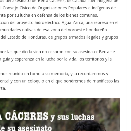
s del asesinato de Berta Cáceres, destacada líder indígena de
l Consejo Cívico de Organizaciones Populares e Indígenas de
te por su lucha en defensa de los bienes comunes.
cción del proyecto hidroeléctrico Agua Zarca, una represa en el
 comunidades nativas de esa zona del noroeste hondureño.
d del Estado de Honduras, de grupos armados ilegales y grupos
por las que dio la vida no cesaron con su asesinato: Berta se
uía y esperanza en la lucha por la vida, los territorios y la
mos reunido en torno a su memoria, y la recordaremos y
ntal y con un coloquio en el que pondremos de manifiesto las
rta.