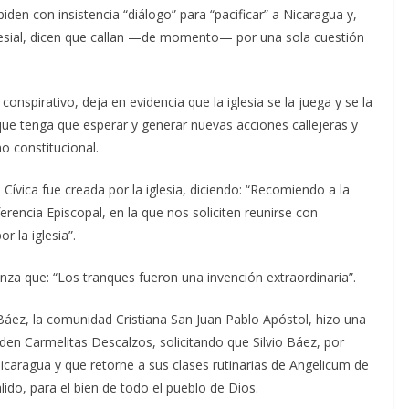
iden con insistencia “diálogo” para “pacificar” a Nicaragua y,
eclesial, dicen que callan —de momento— por una sola cuestión
conspirativo, deja en evidencia que la iglesia se la juega y se la
que tenga que esperar y generar nuevas acciones callejeras y
no constitucional.
Cívica fue creada por la iglesia, diciendo: “Recomiendo a la
nferencia Episcopal, en la que nos soliciten reunirse con
 la iglesia”.
za que: “Los tranques fueron una invención extraordinaria”.
Báez, la comunidad Cristiana San Juan Pablo Apóstol, hizo una
rden Carmelitas Descalzos, solicitando que Silvio Báez, por
 Nicaragua y que retorne a sus clases rutinarias de Angelicum de
ido, para el bien de todo el pueblo de Dios.