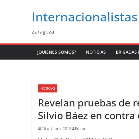
Saltar
Internacionalistas
al
contenido
Zaragoza
¿QUIENES SOMOS?
NOTICIAS
BRIGADAS 
NOTICIAS
Revelan pruebas de r
Silvio Báez en contra
26 octubre, 2018
Editor