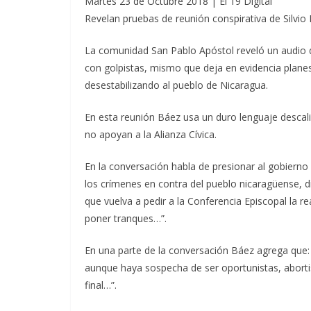
Martes 23 de Octubre 2018 | El 19 Digital
Revelan pruebas de reunión conspirativa de Silvio
La comunidad San Pablo Apóstol reveló un audio d
con golpistas, mismo que deja en evidencia planes c
desestabilizando al pueblo de Nicaragua.
En esta reunión Báez usa un duro lenguaje descalif
no apoyan a la Alianza Cívica.
En la conversación habla de presionar al gobierno 
los crímenes en contra del pueblo nicaragüense, d
que vuelva a pedir a la Conferencia Episcopal la r
poner tranques…”.
En una parte de la conversación Báez agrega que: 
aunque haya sospecha de ser oportunistas, aborti
final…”.