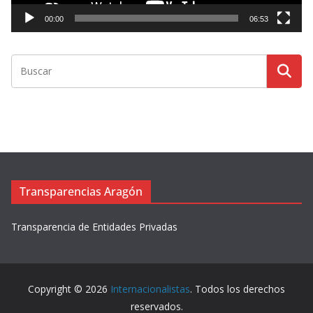
t
00:00
06:53
o
r
d
e
v
í
d
e
o
Transparencias Aragón
Transparencia de Entidades Privadas
Copyright © 2026
Internacionalistas
. Todos los derechos
reservados.