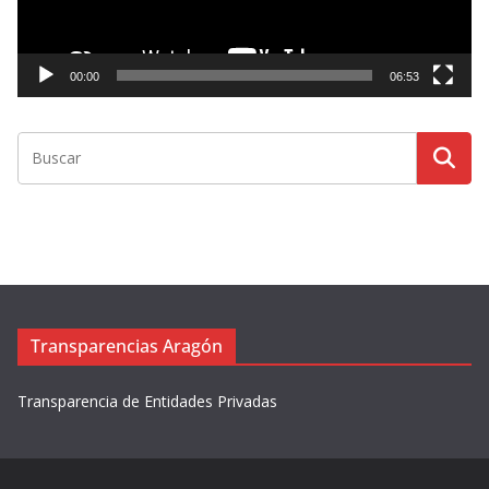
u
c
t
00:00
06:53
o
r
d
e
v
í
d
e
o
Transparencias Aragón
Transparencia de Entidades Privadas