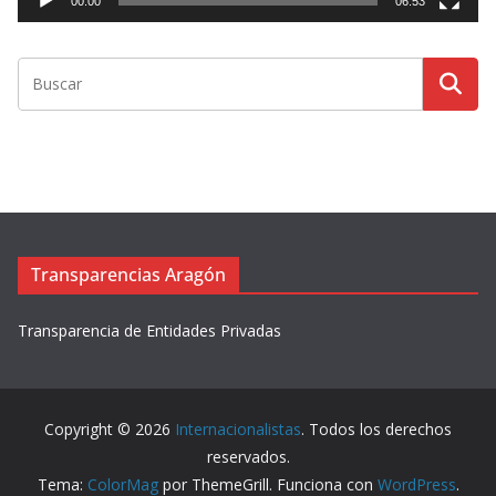
00:00
06:53
o
r
d
e
v
í
d
e
o
Transparencias Aragón
Transparencia de Entidades Privadas
Copyright © 2026
Internacionalistas
. Todos los derechos
reservados.
Tema:
ColorMag
por ThemeGrill. Funciona con
WordPress
.