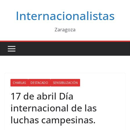
Saltar
Internacionalistas
al
contenido
Zaragoza
CHARLAS
DESTACADO
SENSIBILIZACIÓN
17 de abril Día
internacional de las
luchas campesinas.