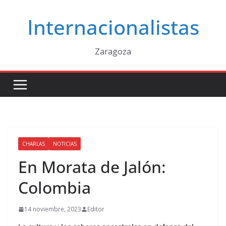
Saltar
Internacionalistas
al
contenido
Zaragoza
CHARLAS
NOTICIAS
En Morata de Jalón:
Colombia
14 noviembre, 2023
Editor