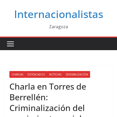
Saltar
Internacionalistas
al
contenido
Zaragoza
CHARLAS
DESTACADOS
NOTICIAS
SENSIBILIZACIÓN
Charla en Torres de
Berrellén:
Criminalización del