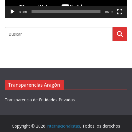
c
t
00:00
06:53
o
r
d
e
v
í
d
e
o
Transparencias Aragón
Transparencia de Entidades Privadas
Copyright © 2026
Internacionalistas
. Todos los derechos