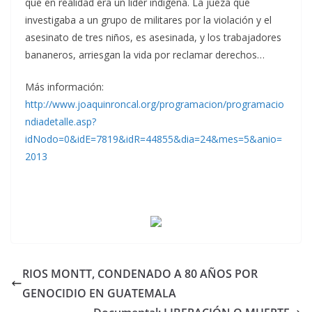
que en realidad era un líder indígena. La jueza que
investigaba a un grupo de militares por la violación y el
asesinato de tres niños, es asesinada, y los trabajadores
bananeros, arriesgan la vida por reclamar derechos…
Más información:
http://www.joaquinroncal.org/programacion/programacio
ndiadetalle.asp?
idNodo=0&idE=7819&idR=44855&dia=24&mes=5&anio=
2013
RIOS MONTT, CONDENADO A 80 AÑOS POR
GENOCIDIO EN GUATEMALA