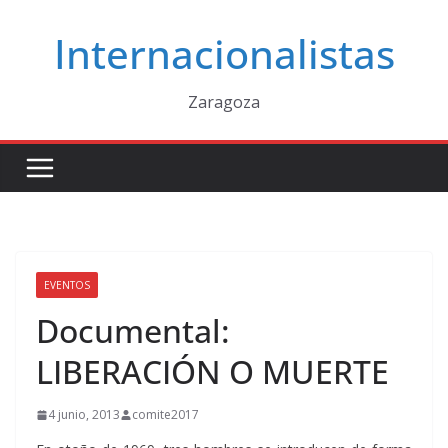
Saltar
Internacionalistas
al
contenido
Zaragoza
EVENTOS
Documental:
LIBERACIÓN O MUERTE
4 junio, 2013
comite2017