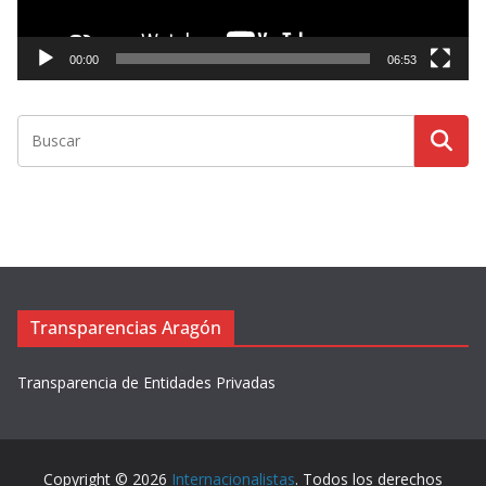
u
c
t
00:00
06:53
o
r
d
e
v
í
d
e
o
Transparencias Aragón
Transparencia de Entidades Privadas
Copyright © 2026
Internacionalistas
. Todos los derechos