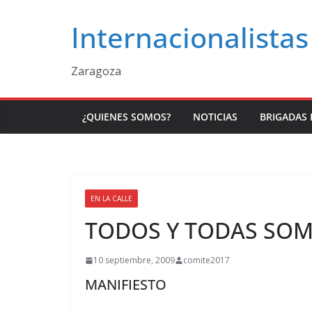
Saltar
Internacionalistas
al
contenido
Zaragoza
¿QUIENES SOMOS?
NOTICIAS
BRIGADAS 
EN LA CALLE
TODOS Y TODAS SO
10 septiembre, 2009
comite2017
MANIFIESTO