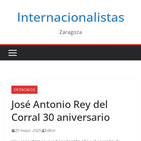
Saltar
Internacionalistas
al
contenido
Zaragoza
DESTACADOS
José Antonio Rey del
Corral 30 aniversario
25 mayo, 2025
Editor