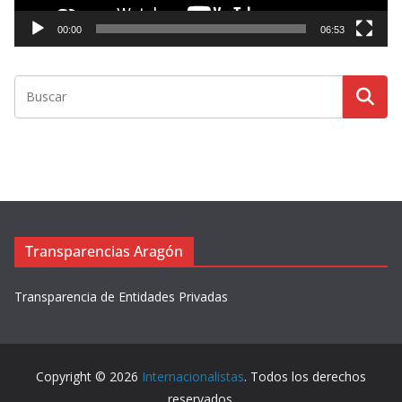
c
t
00:00
06:53
o
r
d
e
v
í
d
e
o
Transparencias Aragón
Transparencia de Entidades Privadas
Copyright © 2026
Internacionalistas
. Todos los derechos
reservados.