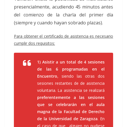
presencialmente, acudiendo 45 minutos antes
del comienzo de la charla del primer día
(siempre y cuando hayan sobrado plazas).
Para obtener el certificado de asistencia es necesario
cumplir dos requisitos:
1) Asistir a un total de 4 sesiones
de las 6 programadas en el
Encuentro
, siendo las otras dos
sesiones restantes de de asistencia
voluntaria. La asistencia se realizará
preferentemente a las sesiones
que se celebrarán en el aula
magna de la Facultad de Derecho
de la Universidad de Zaragoza
. En
el caso de que alguien no pudiese