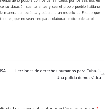
 medida de lo posible con los damnificados por los seísmos en
ce su situación cuanto antes y sea el propio pueblo haitiano
 de manera democrática y soberana un modelo de Estado que
xteriores, que no sean sino para colaborar en dicho desarrollo.
.
ISA
Lecciones de derechos humanos para Cuba. 1.
Una policía democrática
licada.
Los campos obligatorios están marcados con
*