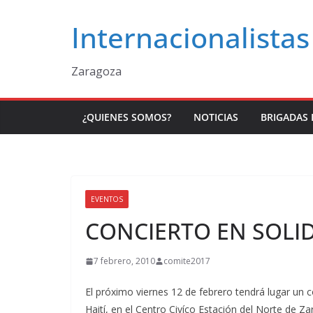
Saltar
Internacionalistas
al
contenido
Zaragoza
¿QUIENES SOMOS?
NOTICIAS
BRIGADAS 
EVENTOS
CONCIERTO EN SOLID
7 febrero, 2010
comite2017
El próximo viernes 12 de febrero tendrá lugar un c
Haití, en el Centro Civíco Estación del Norte de Z