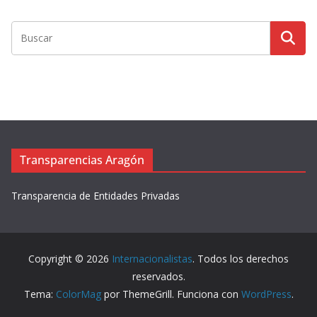
o
r
d
e
v
í
d
e
o
Transparencias Aragón
Transparencia de Entidades Privadas
Copyright © 2026
Internacionalistas
. Todos los derechos
reservados.
Tema:
ColorMag
por ThemeGrill. Funciona con
WordPress
.