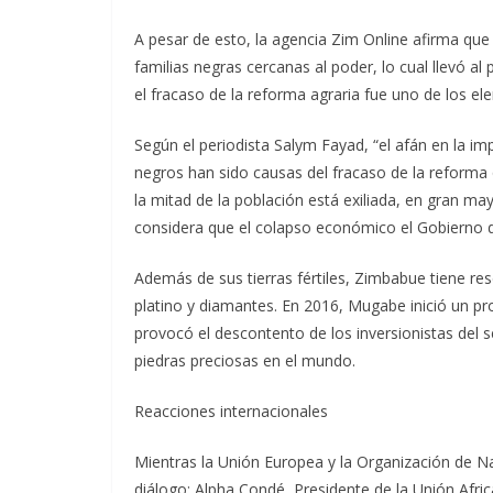
A pesar de esto, la agencia Zim Online afirma que
familias negras cercanas al poder, lo cual llevó a
el fracaso de la reforma agraria fue uno de los el
Según el periodista Salym Fayad, “el afán en la im
negros han sido causas del fracaso de la reforma
la mitad de la población está exiliada, en gran m
considera que el colapso económico el Gobierno 
Además de sus tierras fértiles, Zimbabue tiene res
platino y diamantes. En 2016, Mugabe inició un pr
provocó el descontento de los inversionistas del s
piedras preciosas en el mundo.
Reacciones internacionales
Mientras la Unión Europea y la Organización de N
diálogo; Alpha Condé, Presidente de la Unión Afri