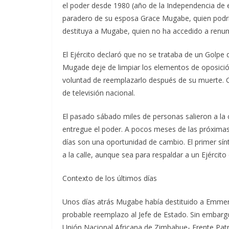
el poder desde 1980 (año de la Independencia de e
paradero de su esposa Grace Mugabe, quien podría
destituya a Mugabe, quien no ha accedido a renunc
El Ejército declaró que no se trataba de un Golp
Mugade deje de limpiar los elementos de oposici
voluntad de reemplazarlo después de su muerte. C
de televisión nacional.
El pasado sábado miles de personas salieron a la c
entregue el poder. A pocos meses de las próximas 
días son una oportunidad de cambio. El primer sínt
a la calle, aunque sea para respaldar a un Ejército
Contexto de los últimos días
Unos días atrás Mugabe había destituido a Emme
probable reemplazo al Jefe de Estado. Sin emba
Unión Nacional Africana de Zimbabue- Frente Patri