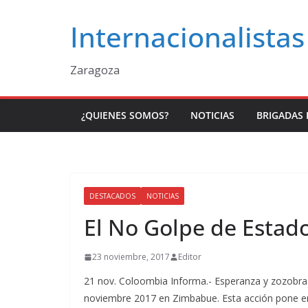
Saltar
Internacionalistas
al
contenido
Zaragoza
¿QUIENES SOMOS?
NOTICIAS
BRIGADAS 
DESTACADOS
NOTICIAS
El No Golpe de Estad
23 noviembre, 2017
Editor
21 nov. Coloombia Informa.- Esperanza y zozobra h
noviembre 2017 en Zimbabue. Esta acción pone en