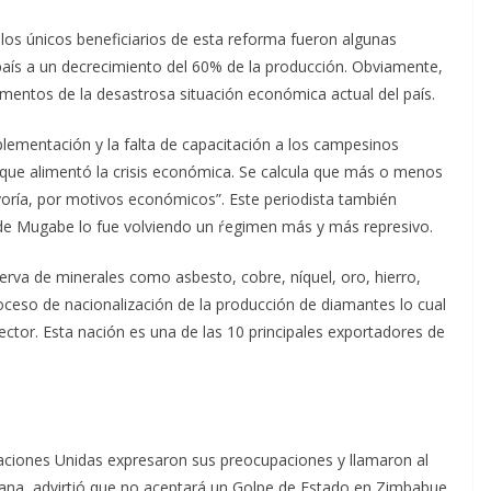
 los únicos beneficiarios de esta reforma fueron algunas
l país a un decrecimiento del 60% de la producción. Obviamente,
ementos de la desastrosa situación económica actual del país.
plementación y la falta de capacitación a los campesinos
 que alimentó la crisis económica. Se calcula que más o menos
ayoría, por motivos económicos”. Este periodista también
de Mugabe lo fue volviendo un ŕegimen más y más represivo.
erva de minerales como asbesto, cobre, níquel, oro, hierro,
oceso de nacionalización de la producción de diamantes lo cual
ector. Esta nación es una de las 10 principales exportadores de
aciones Unidas expresaron sus preocupaciones y llamaron al
cana, advirtió que no aceptará un Golpe de Estado en Zimbabue.