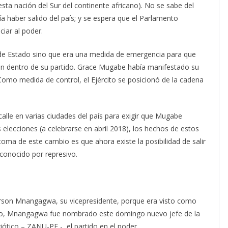
sta nación del Sur del continente africano). No se sabe del
 haber salido del país; y se espera que el Parlamento
iar al poder.
e de Estado sino que era una medida de emergencia para que
ón dentro de su partido. Grace Mugabe había manifestado su
omo medida de control, el Ejército se posicionó de la cadena
alle en varias ciudades del país para exigir que Mugabe
elecciones (a celebrarse en abril 2018), los hechos de estos
oma de este cambio es que ahora existe la posibilidad de salir
 conocido por represivo.
rson Mnangagwa, su vicepresidente, porque era visto como
rgo, Mnangagwa fue nombrado este domingo nuevo jefe de la
ótico – ZANU-PF -, el partido en el poder.