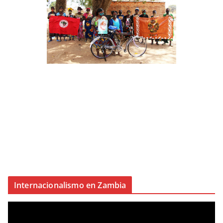
Internacionalismo en Zambia
R
e