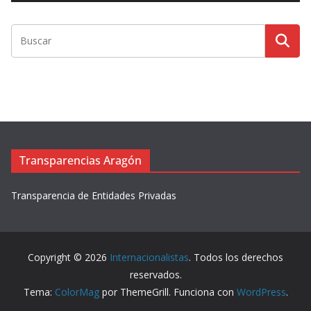
o
r
d
e
v
í
d
e
o
Transparencias Aragón
Transparencia de Entidades Privadas
Copyright © 2026
Internacionalistas
. Todos los derechos
reservados.
Tema:
ColorMag
por ThemeGrill. Funciona con
WordPress
.