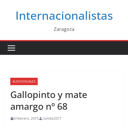
Saltar
Internacionalistas
al
contenido
Zaragoza
AUDIOVISUALES
Gallopinto y mate
amargo nº 68
6 febrero, 2015
comite2017