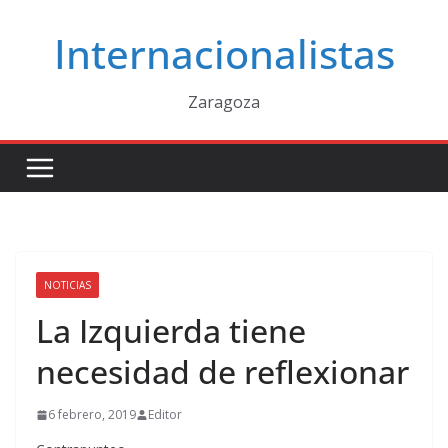
Saltar
Internacionalistas
al
contenido
Zaragoza
NOTICIAS
La Izquierda tiene
necesidad de reflexionar
6 febrero, 2019
Editor