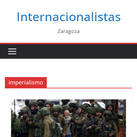
Saltar
Internacionalistas
al
contenido
Zaragoza
imperialismo