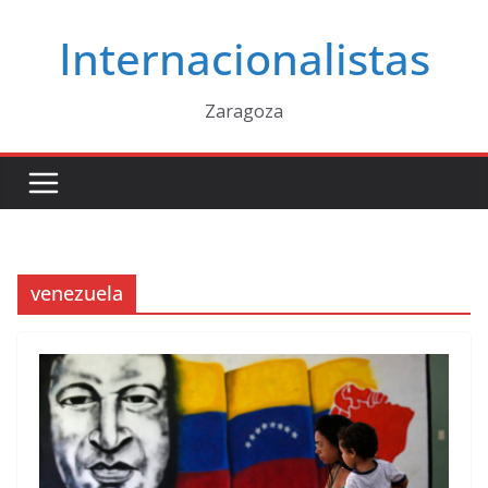
Saltar
Internacionalistas
al
contenido
Zaragoza
venezuela