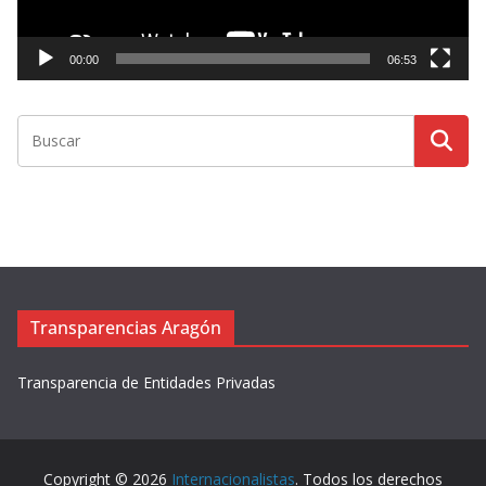
u
c
t
00:00
06:53
o
r
d
e
v
í
d
e
o
Transparencias Aragón
Transparencia de Entidades Privadas
Copyright © 2026
Internacionalistas
. Todos los derechos